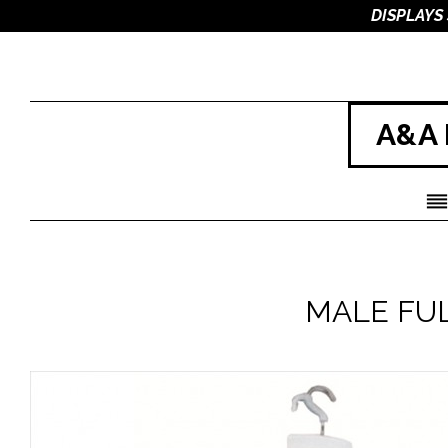
DISPLAYS
A&A 
MALE FU